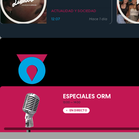
festivales antes de su
estreno
ACTUALIDAD Y SOCIEDAD
12:07
Hace 1 día
ESPECIALES ORM
13:00
—
14:00
EN DIRECTO