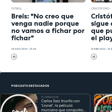
FÚTBOL
CRISTÓFORO
Breis: "No creo que
Cristó
venga nadie porque
sigue
no vamos a fichar por
que p
fichar"
el pla
29 AGO 2022 - 14:20
13 ABR 2022 - 13:
PODCASTS DESTACADOS
EL MIRADOR
Carlos Saiz triunfa con
'Lionel', la película
murciana que conquista