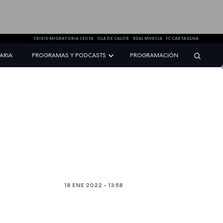
CRISIS MIGRATORIA CEUTA
OLA DE CALOR
REAL MURCIA
FC CARTAGENA
NARIA
PROGRAMAS Y PODCASTS
PROGRAMACIÓN
18 ENE 2022 - 13:58