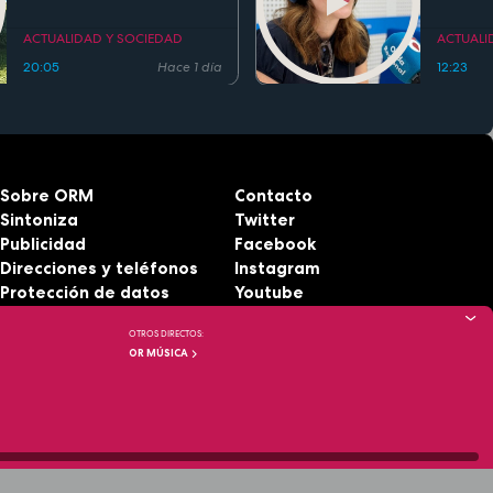
ahogamientos. Conoce la
regla de los 5 segundos
ACTUALIDAD Y SOCIEDAD
ACTUALI
20:05
Hace 1 día
12:23
Sobre ORM
Contacto
Sintoniza
Twitter
Publicidad
Facebook
Direcciones y teléfonos
Instagram
Protección de datos
Youtube
Aviso legal
RSS
OTROS DIRECTOS:
Accesibilidad
OR MÚSICA