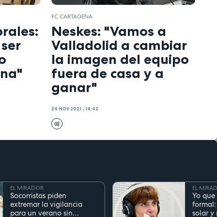
FC CARTAGENA
rales:
Neskes: "Vamos a
 ser
Valladolid a cambiar
o
la imagen del equipo
ena"
fuera de casa y a
ganar"
24 NOV 2021 - 14:42
EL MIRADOR
EL MIRA
Socorristas piden
Yo que 
extremar la vigilancia
formal:
para un verano sin
solar y