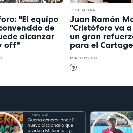
FC CARTAGENA
foro: "El equipo
Juan Ramón Mo
 convencido de
"Cristóforo va a
uede alcanzar
un gran refuerz
y off"
para el Cartag
20
17 ENE 2022 - 14:20
EL MIRADOR
Guerra generacional: El
nuevo diccionario que
divide a Millennials y