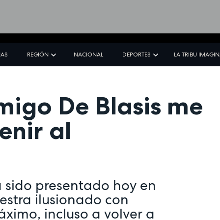
IAS
REGIÓN
NACIONAL
DEPORTES
LA TRIBU IMAGI
amigo De Blasis me
enir al
 sido presentado hoy en
estra ilusionado con
áximo, incluso a volver a