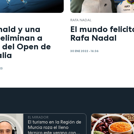
RAFA NADAL
ald y una
El mundo felicit
 eliminan a
Rafa Nadal
 del Open de
30 ENE 2022 - 16:36
lia
23
EL MIRADOR
El turismo en la Región de
Murcia roza el lleno
técnico este verano con