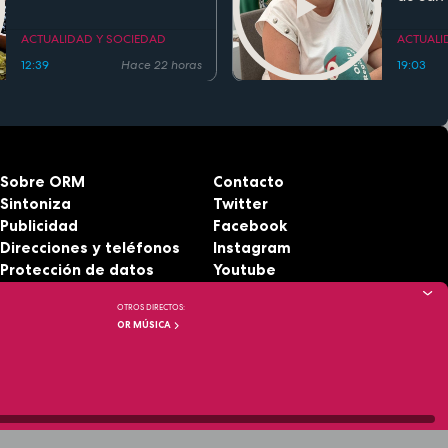
Fiesta d
Region
ACTUALIDAD Y SOCIEDAD
ACTUALI
12:39
Hace 22 horas
19:03
Sobre ORM
Contacto
Sintoniza
Twitter
Publicidad
Facebook
Direcciones y teléfonos
Instagram
Protección de datos
Youtube
Aviso legal
RSS
OTROS DIRECTOS:
Accesibilidad
OR MÚSICA