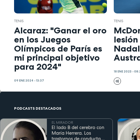
TENIS
TENIS
Alcaraz: "Ganar el oro
McDon
en los Juegos
lesión
Olímpicos de París es
Nadal
mi principal objetivo
Austra
para 2024"
18 ENE 2023 - 08:
09 ENE 2024 - 13:37
PODCASTS DESTACADOS
EL MIRADOR
El lado B del cerebro con
María Herrera. Los
trastornos de conducta