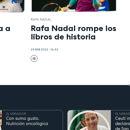
RAFA NADAL
a a
Rafa Nadal rompe los
libros de historia
29 ENE 2022 - 16:02
EL MIRADOR
EL MIRA
Con sumo gusto.
Ceutí i
Nutrición oncológica
declara
de San