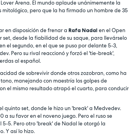
ad Lover Arena. El mundo aplaude unánimemente la
 mitológico, pero que la ha firmado un hombre de 35
r en disposición de frenar a
en el Open
Rafa Nadal
r set, desde la fiabilidad de su saque, para llevárselo
en el segundo, en el que se puso por delante 5-3,
. Pero su rival reaccionó y forzó el 'tie-break',
uerdas al español.
apacidad de sobrevivir donde otros zozobran, como ha
r tono, manejando con maestría los golpes de
 con el mismo resultado atrapó el cuarto, para conducir
 el quinto set, donde le hizo un 'break' a Medvedev.
0 a su favor en el noveno juego. Pero el ruso se
l 5-5. Pero otro 'break' de Nadal le otorgó la
 Y así lo hizo.