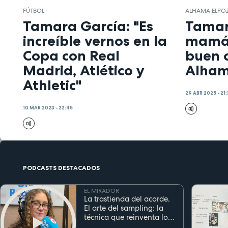
FÚTBOL
ALHAMA ELPO
Tamara García: "Es
Tamar
increíble vernos en la
mamá 
Copa con Real
buen o
Madrid, Atlético y
Alham
Athletic"
29 ABR 2025 - 21
10 MAR 2023 - 22:45
PODCASTS DESTACADOS
EL MIRADOR
La trastienda del acorde.
El arte del sampling: la
técnica que reinventa los
clásicos en la música