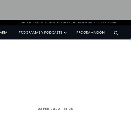
CRISIS MIGRATORIA CEUTA
OLA DE CALOR
REAL MURCIA
FC CARTAGENA
NARIA
PROGRAMAS Y PODCASTS
PROGRAMACIÓN
23 FEB 2022 - 14:25