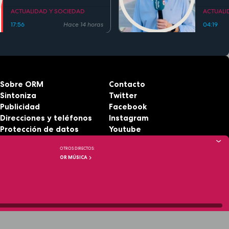
Cierva 
ACTUALIDAD Y SOCIEDAD
ACTUALI
gentili
17:56
Hace 14 horas
04:19
Sobre ORM
Contacto
Sintoniza
Twitter
Publicidad
Facebook
Direcciones y teléfonos
Instagram
Protección de datos
Youtube
Aviso legal
RSS
OTROS DIRECTOS:
Accesibilidad
OR MÚSICA