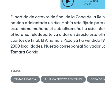
dará TDP
03:21
El partido de octavos de final de la Copa de la Rei
ha sido adelantado un día. Había sido fijado para e
esta misma mañana el club alhameño ha sido inform
el horario. Teledeporte va a dar en directo esta eli
cuartos de final. El Alhama ElPozo ya ha vendido 1
2300 localidades. Nuestro corresponsal Salvador L
Tamara García.
TEMAS
TAMARA GARCÍA
ALHAMA ELPOZO FEMENINO
COPA DE L