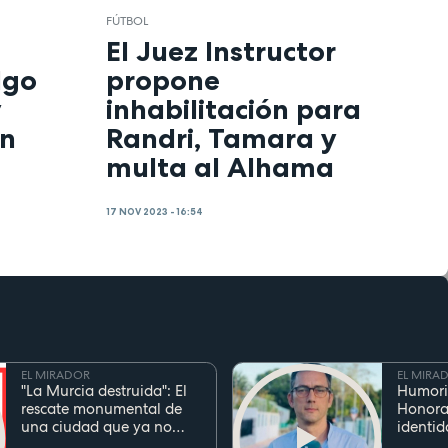
FÚTBOL
l
El Juez Instructor
lgo
propone
y
inhabilitación para
en
Randri, Tamara y
multa al Alhama
17 NOV 2023 - 16:54
EL MIRADOR
EL MIRA
"La Murcia destruida": El
Humori
rescate monumental de
Honora
una ciudad que ya no
identid
existe
el inge