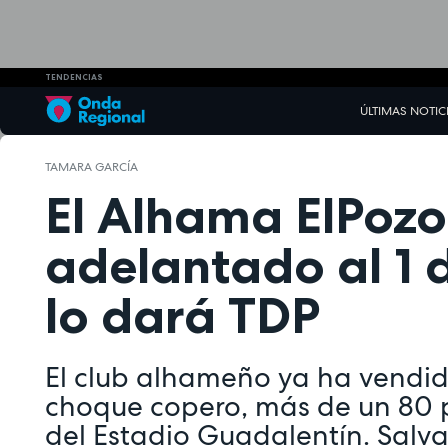
TENDENCIAS
ÚLTIMAS NOTIC
TAMARA GARCÍA
El Alhama ElPoz
adelantado al 1
lo dará TDP
El club alhameño ya ha vendid
choque copero, más de un 80 po
del Estadio Guadalentín. Salv