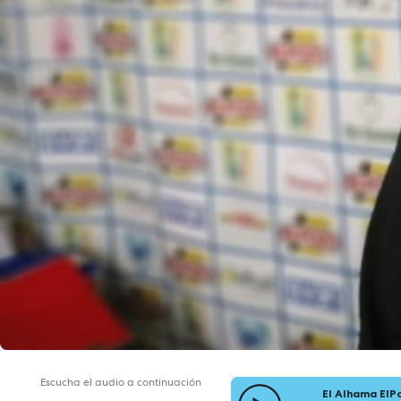
Escucha el audio a continuación
El Alhama ElP