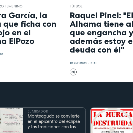
ZO FEMENINO
FÚTBOL
a García, la
Raquel Pinel: "E
que ficha con
Alhama tiene a
jo en el
que engancha 
a ElPozo
además estoy 
deuda con él"
:30
10 SEP 2024 - 14:51
EL MIRADOR
Monteagudo se convierte
en el epicentro del eclipse
y las tradiciones con las
fiestas de San Cayetano