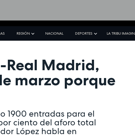
IAS
REGIÓN
NACIONAL
DEPORTES
LA TRIBU IMAGI
o-Real Madrid,
 de marzo porque
o 1900 entradas para el
r ciento del aforo total
ador López habla en