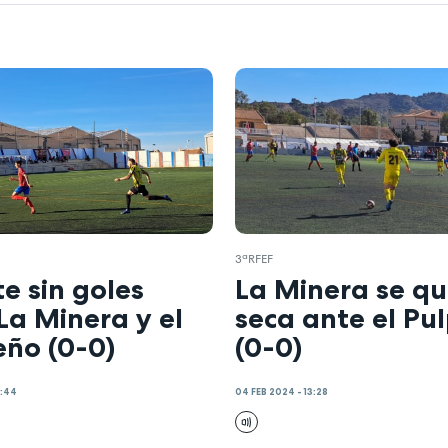
3ªRFEF
e sin goles
La Minera se q
La Minera y el
seca ante el Pu
eño (0-0)
(0-0)
6:44
04 FEB 2024 - 13:28