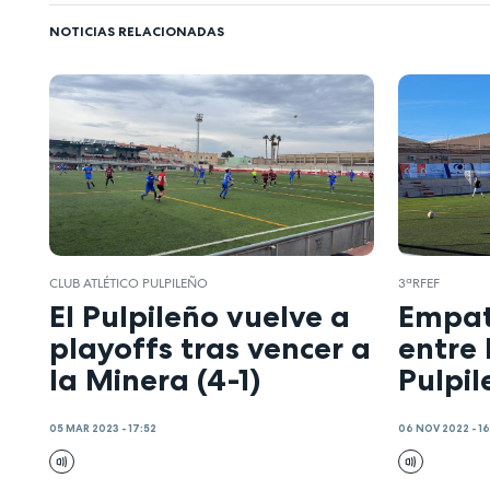
NOTICIAS RELACIONADAS
CLUB ATLÉTICO PULPILEÑO
3ªRFEF
El Pulpileño vuelve a
Empat
playoffs tras vencer a
entre 
la Minera (4-1)
Pulpil
05 MAR 2023 - 17:52
06 NOV 2022 - 1