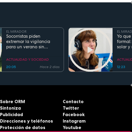
EL MIRADOR
EL MIRA
Socorristas piden
Yo que 
extremar la vigilancia
formal:
para un verano sin
solar y
ahogamientos. Conoce la
regla de los 5 segundos
ACTUALIDAD Y SOCIEDAD
ACTUALI
20:05
Hace 2 días
12:23
Sobre ORM
Contacto
Sintoniza
Twitter
Publicidad
Facebook
Direcciones y teléfonos
Instagram
Protección de datos
Youtube