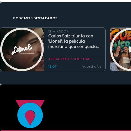
PODCASTS DESTACADOS
EL MIRADOR
Carlos Saiz triunfa con
'Lionel', la película
murciana que conquista
festivales antes de su
estreno
ACTUALIDAD Y SOCIEDAD
12:07
Hace 2 días