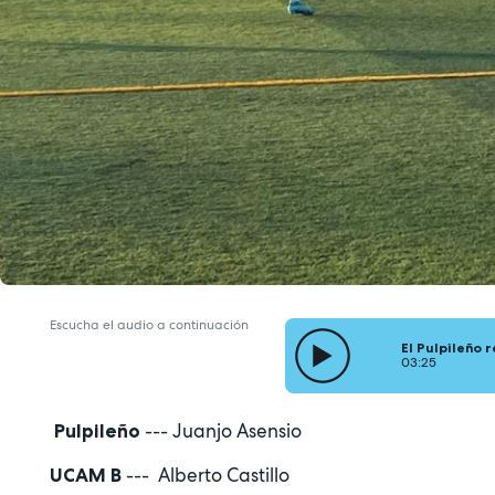
Escucha el audio a continuación
El Pulpileño 
03:25
--- Juanjo Asensio
Pulpileño
--- Alberto Castillo
UCAM B