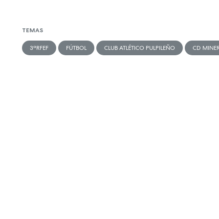
TEMAS
3ªRFEF
FÚTBOL
CLUB ATLÉTICO PULPILEÑO
CD MINE