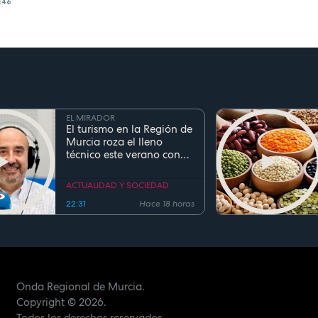
0:46
EL MIRADOR
El turismo en la Región de
Murcia roza el lleno
técnico este verano con
ocupaciones superiores al
90%
ACTUALIDAD Y SOCIEDAD
22:31
Hace 18 horas
Onda Regional de Murcia.
Copyright
© 2026.