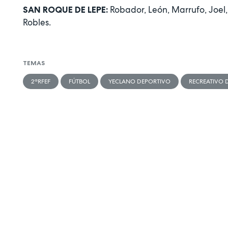
Robador, León, Marrufo, Joel
SAN ROQUE DE LEPE:
Robles.
TEMAS
2ªRFEF
FÚTBOL
YECLANO DEPORTIVO
RECREATIVO 