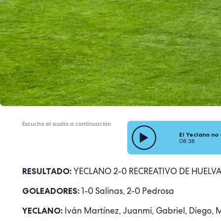
Escucha el audio a continuación
El Yeclano no
08:38
YECLANO 2-0 RECREATIVO DE HUELV
RESULTADO:
1-0 Salinas, 2-0 Pedrosa
GOLEADORES:
Iván Martínez, Juanmi, Gabriel, Diego, Ma
YECLANO: