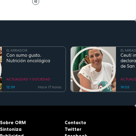
EL MIRADOR
EL MIRA
Con sumo gusto.
Ceutí i
Nutrición oncológica
declara
de San
Fiesta d
Region
ACTUALIDAD Y SOCIEDAD
ACTUALI
12:39
Hace 17 horas
19:03
Sobre ORM
Contacto
Sintoniza
Twitter
Publicidad
Facebook