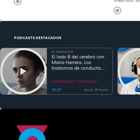
19 MAY 2024 - 2
PODCASTS DESTACADOS
EL MIRADOR
El lado B del cerebro con
María Herrera. Los
trastornos de conducta
alimentaria
ACTUALIDAD Y SOCIEDAD
33:07
Hace 18 horas