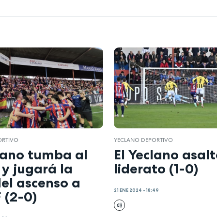
ORTIVO
YECLANO DEPORTIVO
lano tumba al
El Yeclano asalt
 y jugará la
liderato (1-0)
del ascenso a
21 ENE 2024 - 18:49
 (2-0)