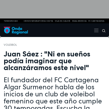
TENDENCIAS
CRISIS MIGRATORIA CEUTA
OLA DE CALOR
REAL MURCIA
FC CARTAGENA
VOLEIBOL
Juan Sáez : "Ni en sueños
podía imaginar que
alcanzáramos este nivel"
El fundador del FC Cartagena
Algar Surmenor habla de los
inicios de un club de voleibol
femenino que este año cumple
30 temporadas. Escucha la