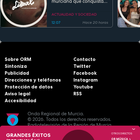
murciana que conquista
festivales antes de su
estreno
ACTUALIDAD Y SOCIEDAD
12:07
Hace 20 horas
Sobre ORM
Contacto
Sintoniza
Twitter
Publicidad
Facebook
Direcciones y teléfonos
Instagram
Protección de datos
Youtube
Aviso legal
RSS
Accesibilidad
Onda Regional de Murcia.
© 2026.
Todos los derechos reservados.
Radiotelevisión de la Región de Murcia.
GRANDES ÉXITOS
OTROS DIRECTOS:
OR MÚSICA