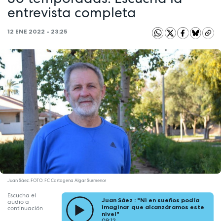
entrevista completa
12 ENE 2022 - 23:25
Juan Sáez. FOTO: FC Cartagena Algar Surmenor
Escucha el
Juan Sáez : "Ni en sueños podía
audio a
imaginar que alcanzáramos este
continuación
nivel"
09:12