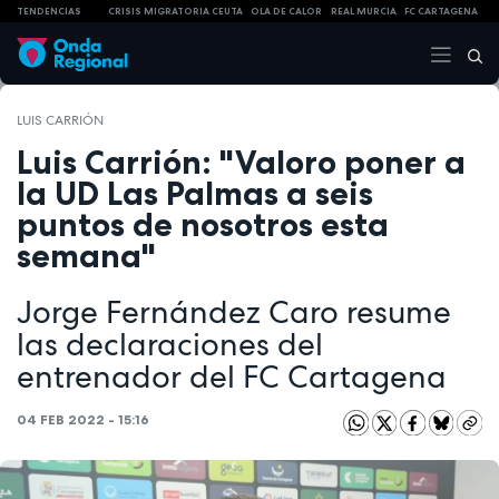
TENDENCIAS
CRISIS MIGRATORIA CEUTA
OLA DE CALOR
REAL MURCIA
FC CARTAGENA
LUIS CARRIÓN
Luis Carrión: "Valoro poner a
la UD Las Palmas a seis
puntos de nosotros esta
semana"
Jorge Fernández Caro resume
las declaraciones del
entrenador del FC Cartagena
04 FEB 2022 - 15:16