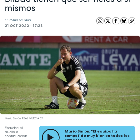
mismos
FERMÍN NOAIN
21 OCT 2022 - 17:23
Mario Simón. REAL MURCIA CF
Escucha el
Mario Simón: "El equipo ha
audio a
competido muy bien en todos los
continuación
campos"