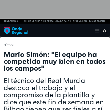
TENDENCIAS
CRISIS MIGRATORIA CEUTA
OLA DE CALOR
REAL MURCIA
FC CARTAGENA
FÚTBOL
Mario Simón: "El equipo ha
competido muy bien en todos
los campos"
El técnico del Real Murcia
destaca el trabajo y el
compromiso de la plantilla y
dice que este fin de semana en
Bilbao tienen que ser fieles a sí