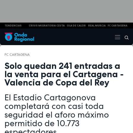
TENDENCIAS
CRISIS MIGRATORIA CEUTA
OLA DE CALOR
REAL MURCIA
FC CARTAGENA
FC CARTAGENA
Solo quedan 241 entradas a
la venta para el Cartagena -
Valencia de Copa del Rey
El Estadio Cartagonova
completará con casi toda
seguridad el aforo máximo
permitido de 10.773
espectadores