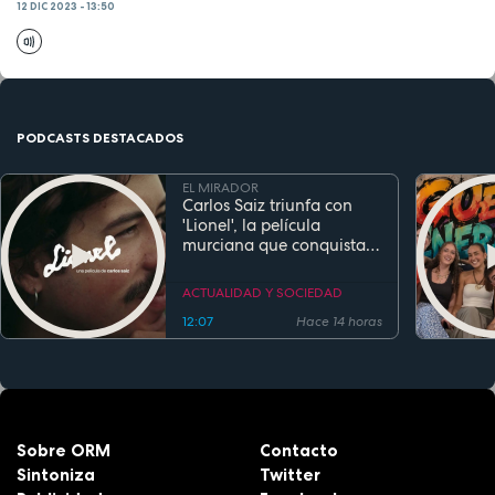
12 DIC 2023 - 13:50
PODCASTS DESTACADOS
EL MIRADOR
Carlos Saiz triunfa con
'Lionel', la película
murciana que conquista
festivales antes de su
estreno
ACTUALIDAD Y SOCIEDAD
12:07
Hace 14 horas
Sobre ORM
Contacto
Sintoniza
Twitter