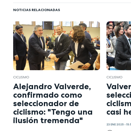
NOTICIAS RELACIONADAS
CICLISMO
CICLISMO
Alejandro Valverde,
Valve
confirmado como
selec
seleccionador de
ciclis
ciclismo: "Tengo una
casi h
ilusión tremenda"
23 ENE 2025 - 15: