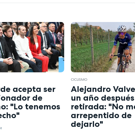
CICLISMO
rde acepta ser
Alejandro Valve
cionador de
un año después
mo: "Lo tenemos
retirada: "No m
echo"
arrepentido de
dejarlo"
51