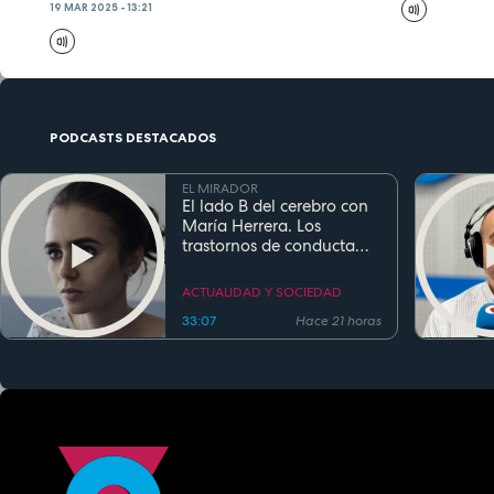
19 MAR 2025 - 13:21
PODCASTS DESTACADOS
EL MIRADOR
El lado B del cerebro con
María Herrera. Los
trastornos de conducta
alimentaria
ACTUALIDAD Y SOCIEDAD
33:07
Hace 21 horas