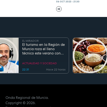
06 OCT 2023 - 21:30
EL MIRADOR
El turismo en la Región de
Murcia roza el lleno
técnico este verano con
ocupaciones superiores al
90%
ACTUALIDAD Y SOCIEDAD
22:31
Hace 22 horas
Onda Regional de Murcia.
Copyright
© 2026.