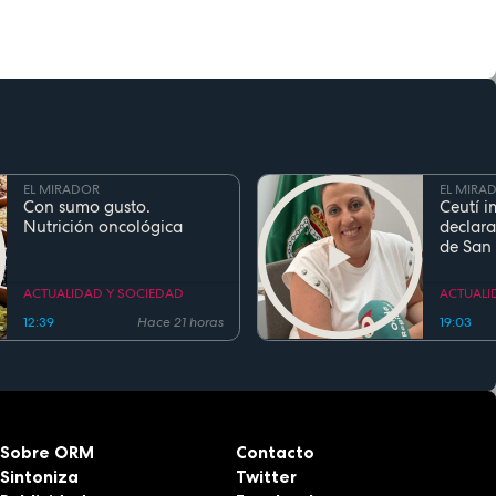
EL MIRADOR
EL MIRA
Con sumo gusto.
Ceutí i
Nutrición oncológica
declara
de San
Fiesta d
Region
ACTUALIDAD Y SOCIEDAD
ACTUALI
12:39
Hace 21 horas
19:03
Sobre ORM
Contacto
Sintoniza
Twitter