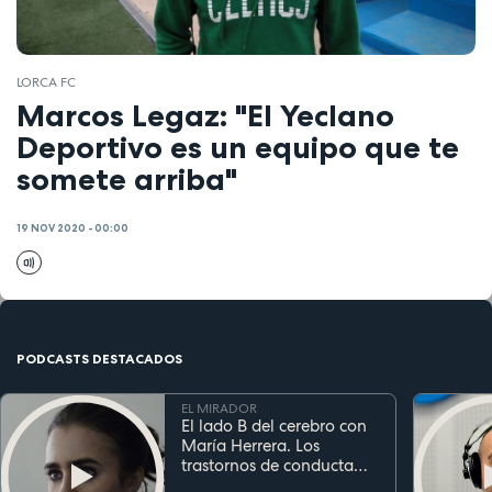
LORCA FC
Marcos Legaz: "El Yeclano
Deportivo es un equipo que te
somete arriba"
19 NOV 2020 - 00:00
PODCASTS DESTACADOS
EL MIRADOR
El lado B del cerebro con
María Herrera. Los
trastornos de conducta
alimentaria