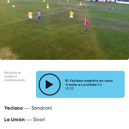
Escucha el
audio a
continuación
El Yeclano empata en casa
frente a La Unión 1-1
10:22
--- Sandroni
Yeclano
--- Sívori
La Unión