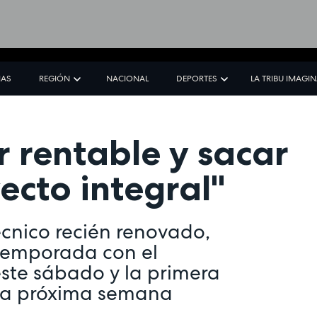
IAS
REGIÓN
NACIONAL
DEPORTES
LA TRIBU IMAGI
r rentable y sacar
ecto integral"
écnico recién renovado,
 temporada con el
este sábado y la primera
la próxima semana