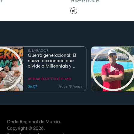
17
27 OCT 2025 - 14:17
EL MIRADOR
Guerra generacional: El
nuevo diccionario que
divide a Millennials y
Zetas
ACTUALIDAD Y SOCIEDAD
36:07
Hace 18 horas
Onda Regional de Murcia.
Copyright
© 2026.