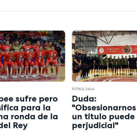
FÚTBOL SALA
bee sufre pero
Duda:
sifica para la
"Obsesionarnos
ma ronda de la
un titulo puede
del Rey
perjudicial"