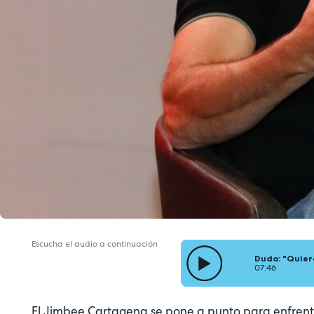
Escucha el audio a continuación
Duda: "Quiero
07:46
El Jimbee Cartagena se pone a punto para enfren