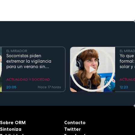
EL MIRADOR
EL MIRA
Socorristas piden
Yo que 
extremar la vigilancia
formal:
para un verano sin
solar y
ahogamientos. Conoce la
regla de los 5 segundos
ACTUALIDAD Y SOCIEDAD
ACTUALI
20:05
Hace 17 horas
12:23
Sobre ORM
Contacto
Sintoniza
Twitter