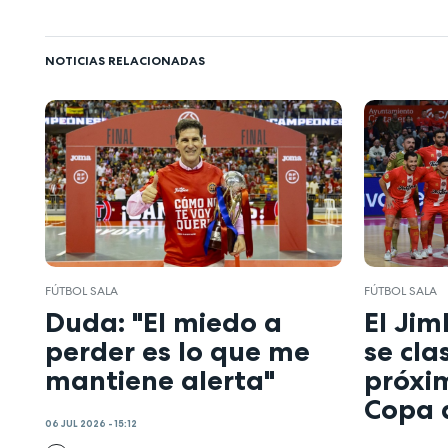
NOTICIAS RELACIONADAS
FÚTBOL SALA
FÚTBOL SALA
Duda: "El miedo a
El Jim
perder es lo que me
se cla
mantiene alerta"
próxi
Copa 
06 JUL 2026 - 15:12