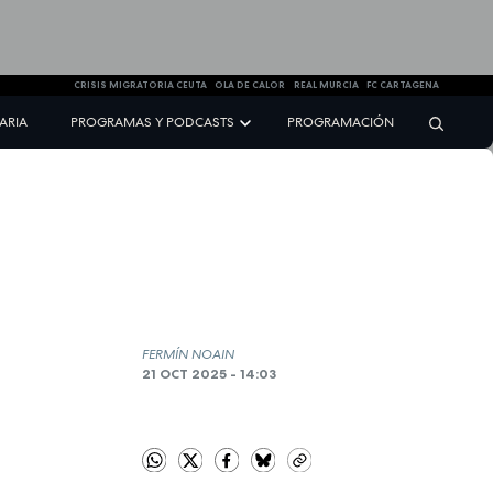
CRISIS MIGRATORIA CEUTA
OLA DE CALOR
REAL MURCIA
FC CARTAGENA
NARIA
PROGRAMAS Y PODCASTS
PROGRAMACIÓN
FERMÍN NOAIN
21 OCT 2025 - 14:03