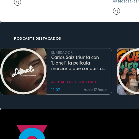
09 DIC 2025 - 23:
PODCASTS DESTACADOS
EL MIRADOR
Carlos Saiz triunfa con
'Lionel', la película
murciana que conquista
festivales antes de su
estreno
ACTUALIDAD Y SOCIEDAD
12:07
Hace 17 horas