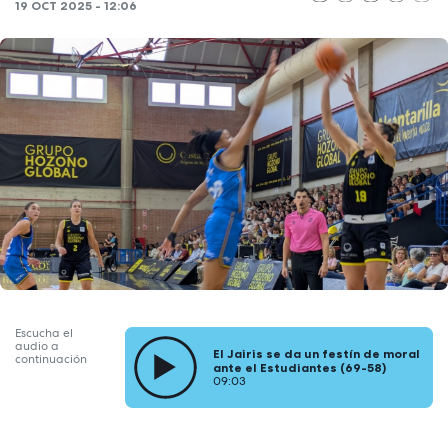
19 OCT 2025 - 12:06
Escucha el
audio a
El Jairis se da un festín de moral
continuación
ante el Estudiantes (69-58)
09:03