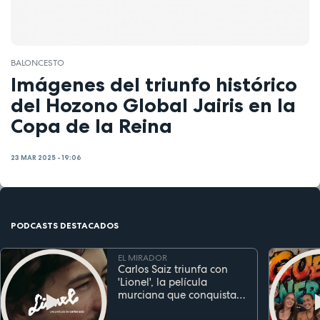
BALONCESTO
Imágenes del triunfo histórico
del Hozono Global Jairis en la
Copa de la Reina
23 MAR 2025 - 19:06
PODCASTS DESTACADOS
EL MIRADOR
Carlos Saiz triunfa con
'Lionel', la película
murciana que conquista
festivales antes de su