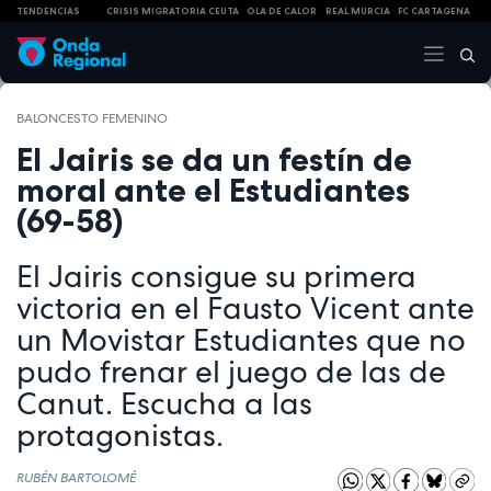
TENDENCIAS
CRISIS MIGRATORIA CEUTA
OLA DE CALOR
REAL MURCIA
FC CARTAGENA
BALONCESTO FEMENINO
El Jairis se da un festín de
moral ante el Estudiantes
(69-58)
El Jairis consigue su primera
victoria en el Fausto Vicent ante
un Movistar Estudiantes que no
pudo frenar el juego de las de
Canut. Escucha a las
protagonistas.
RUBÉN BARTOLOMÉ