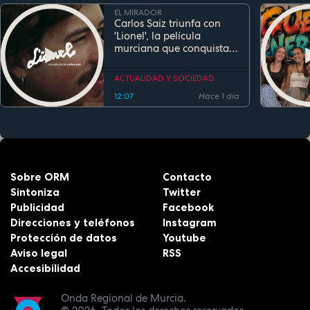
EL MIRADOR
Carlos Saiz triunfa con
'Lionel', la película
murciana que conquista
festivales antes de su
estreno
ACTUALIDAD Y SOCIEDAD
12:07
Hace 1 día
Sobre ORM
Contacto
Sintoniza
Twitter
Publicidad
Facebook
Direcciones y teléfonos
Instagram
Protección de datos
Youtube
Aviso legal
RSS
Accesibilidad
Onda Regional de Murcia.