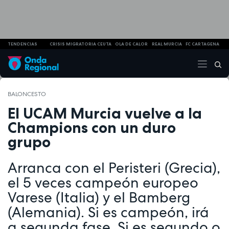
TENDENCIAS
CRISIS MIGRATORIA CEUTA
OLA DE CALOR
REAL MURCIA
FC CARTAGENA
BALONCESTO
El UCAM Murcia vuelve a la
Champions con un duro
grupo
Arranca con el Peristeri (Grecia),
el 5 veces campeón europeo
Varese (Italia) y el Bamberg
(Alemania). Si es campeón, irá
a segunda fase. Si es segundo o