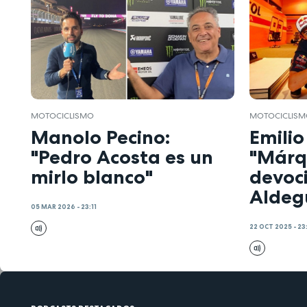
MOTOCICLISMO
MOTOCICLIS
Manolo Pecino:
Emilio
"Pedro Acosta es un
"Márq
mirlo blanco"
devoc
Aldeg
05 MAR 2026 - 23:11
22 OCT 2025 - 23