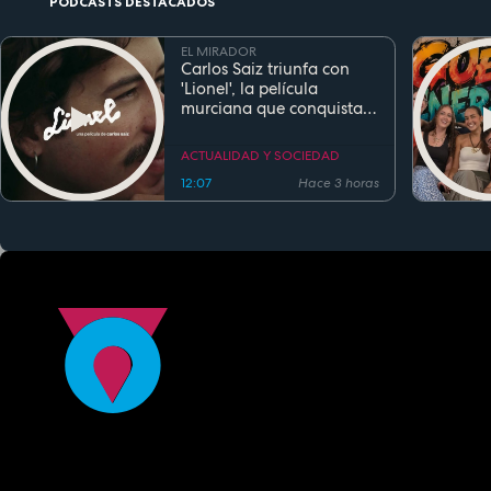
PODCASTS DESTACADOS
EL MIRADOR
Carlos Saiz triunfa con
'Lionel', la película
murciana que conquista
festivales antes de su
estreno
ACTUALIDAD Y SOCIEDAD
12:07
Hace 3 horas