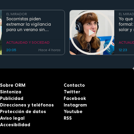
EL MIRADOR
EL MIRA
Socorristas piden
Yo que 
extremar la vigilancia
formal:
para un verano sin
solar y
ahogamientos. Conoce la
regla de los 5 segundos
ACTUALIDAD Y SOCIEDAD
ACTUALI
20:05
Hace 4 horas
12:23
Sobre ORM
Contacto
Sintoniza
Twitter
Publicidad
Facebook
Direcciones y teléfonos
Instagram
Protección de datos
Youtube
Aviso legal
RSS
Accesibilidad