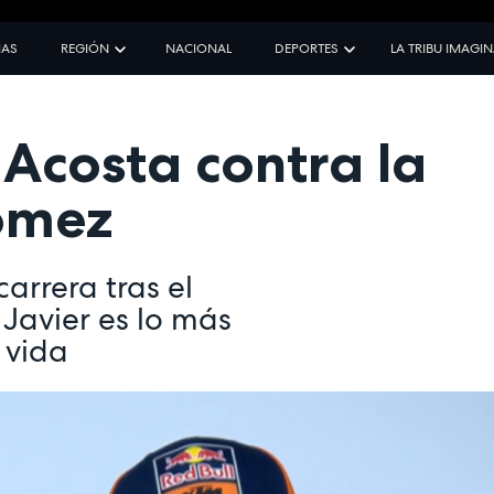
IAS
REGIÓN
NACIONAL
DEPORTES
LA TRIBU IMAGI
Acosta contra la
ómez
arrera tras el
 Javier es lo más
 vida