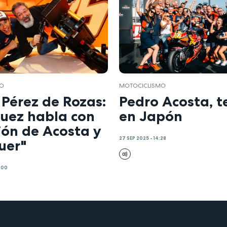
MO
MOTOCICLISMO
 Pérez de Rozas:
Pedro Acosta, t
uez habla con
en Japón
ión de Acosta y
27 SEP 2025 - 14:28
uer"
:00