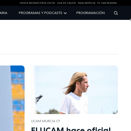
CRISIS MIGRATORIA CEUTA
OLA DE CALOR
REAL MURCIA
FC CARTAGENA
NARIA
PROGRAMAS Y PODCASTS
PROGRAMACIÓN
UCAM MURCIA CF
El UCAM hace oficial