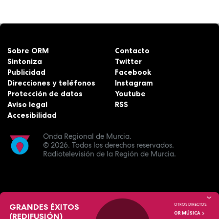
Sobre ORM
Contacto
Sintoniza
Twitter
Publicidad
Facebook
Direcciones y teléfonos
Instagram
Protección de datos
Youtube
Aviso legal
RSS
Accesibilidad
Onda Regional de Murcia.
© 2026.
Todos los derechos reservados.
Radiotelevisión de la Región de Murcia.
GRANDES ÉXITOS
OTROS DIRECTOS:
OR MÚSICA
(REDIFUSIÓN)