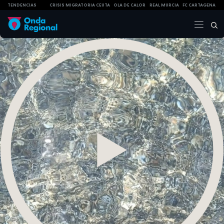
TENDENCIAS
CRISIS MIGRATORIA CEUTA
OLA DE CALOR
REAL MURCIA
FC CARTAGENA