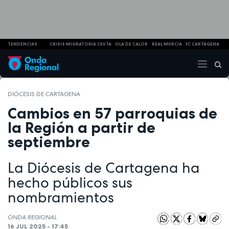
TENDENCIAS
CRISIS MIGRATORIA CEUTA
OLA DE CALOR
REAL MURCIA
FC CARTAGENA
DIÓCESIS DE CARTAGENA
Cambios en 57 parroquias de
la Región a partir de
septiembre
La Diócesis de Cartagena ha
hecho públicos sus
nombramientos
ONDA REGIONAL
16 JUL 2025 - 17:45