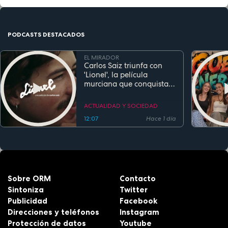
PODCASTS DESTACADOS
EL MIRADOR
Carlos Saiz triunfa con
'Lionel', la película
murciana que conquista
festivales antes de su
estreno
ACTUALIDAD Y SOCIEDAD
12:07
Hace 1 día
Sobre ORM
Contacto
Sintoniza
Twitter
Publicidad
Facebook
Direcciones y teléfonos
Instagram
Protección de datos
Youtube