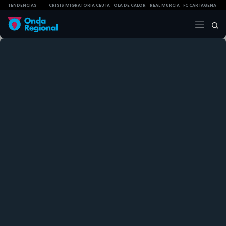
TENDENCIAS
CRISIS MIGRATORIA CEUTA
OLA DE CALOR
REAL MURCIA
FC CARTAGENA