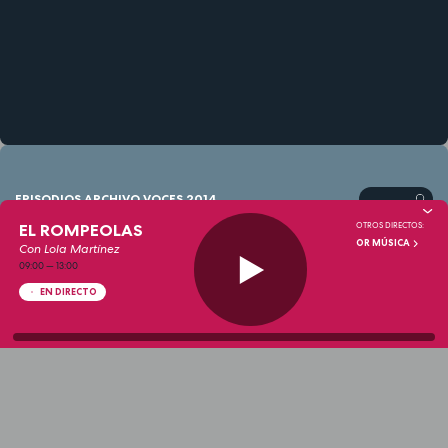
EPISODIOS ARCHIVO VOCES 2014
EL ROMPEOLAS
OTROS DIRECTOS:
OR MÚSICA
Con Lola Martínez
ARCHIVO VOCES 2014
01 Enero 2014 (1)
09:00
—
13:00
EN DIRECTO
05:34
03 ENE 2015 - 00:00
ARCHIVO VOCES 2014