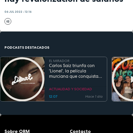
06 JUL 2022 - 12:16
PODCASTS DESTACADOS
EL MIRADOR
Carlos Saiz triunfa con
'Lionel', la película
murciana que conquista
festivales antes de su
estreno
ACTUALIDAD Y SOCIEDAD
12:07
Hace 1 día
Sobre ORM
Contacto