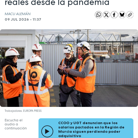
reales desde la pandemia
MACU ALEMÁN
09 JUL 2026 - 11:37
Trabajadores. EUROPA PRESS
Escucha el
CCOO y UGT denuncian que los
audio a
salarios pactados en la Región de
continuación
Murcia siguen perdiendo poder
adquisitivo