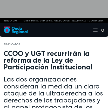
TENDENCIAS
CRISIS MIGRATORIA CEUTA
OLA DE CALOR
REAL MURCIA
FC CARTAGENA
SINDICATOS
CCOO y UGT recurrirán la
reforma de la Ley de
Participación Institucional
Las dos organizaciones
consideran la medida un claro
ataque de la ultraderecha a los
derechos de los trabajadores y
al papel protagonista de los