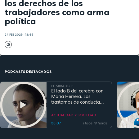
los derechos de los
trabajadores como arma
política
24 FEB 2025 - 13:45
PODCASTS DESTACADOS
EL MIRADOR
El lado B del cerebro con
María Herrera. Los
trastornos de conducta
alimentaria
ACTUALIDAD Y SOCIEDAD
33:07
Hace 19 horas