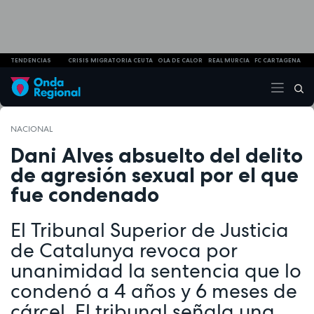
TENDENCIAS
CRISIS MIGRATORIA CEUTA
OLA DE CALOR
REAL MURCIA
FC CARTAGENA
NACIONAL
Dani Alves absuelto del delito
de agresión sexual por el que
fue condenado
El Tribunal Superior de Justicia
de Catalunya revoca por
unanimidad la sentencia que lo
condenó a 4 años y 6 meses de
cárcel. El tribunal señala una