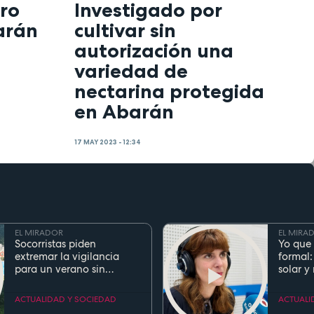
ro
Investigado por
arán
cultivar sin
autorización una
variedad de
nectarina protegida
en Abarán
17 MAY 2023 - 12:34
EL MIRADOR
EL MIRA
Socorristas piden
Yo que 
extremar la vigilancia
formal:
para un verano sin
solar y
ahogamientos. Conoce la
regla de los 5 segundos
ACTUALIDAD Y SOCIEDAD
ACTUALI