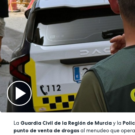
Play
La
y la
Guardia Civil de la Región de Murcia
Poli
Video
al menudeo que operab
punto de venta de drogas