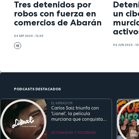
Tres detenidos por
Deten
robos con fuerza en
un cib
comercios de Abarán
murci
activ
04 SEP 2024 - 12:39
04 JUN 2024 - 10
PODCASTS DESTACADOS
EL MIRADOR
Carlos Saiz triunfa con
'Lionel', la película
murciana que conquista
festivales antes de su
estreno
ACTUALIDAD Y SOCIEDAD