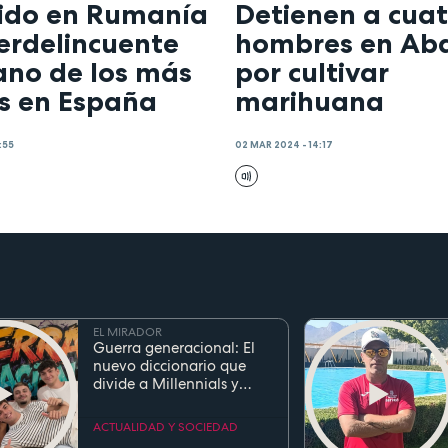
ido en Rumanía
Detienen a cuat
erdelincuente
hombres en Ab
ano de los más
por cultivar
os en España
marihuana
:55
02 MAR 2024 - 14:17
EL MIRADOR
Guerra generacional: El
nuevo diccionario que
divide a Millennials y
Zetas
ACTUALIDAD Y SOCIEDAD