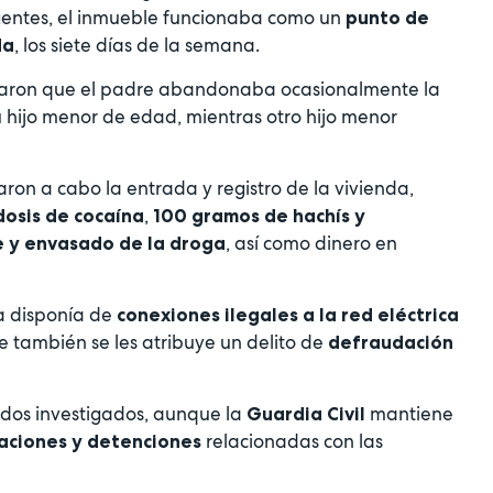
agentes, el inmueble funcionaba como un
punto de
, los siete días de la semana.
da
robaron que el padre abandonaba ocasionalmente la
u hijo menor de edad, mientras otro hijo menor
varon a cabo la entrada y registro de la vivienda,
,
dosis de cocaína
100 gramos de hachís y
, así como dinero en
e y envasado de la droga
a disponía de
conexiones ilegales a la red eléctrica
ue también se les atribuye un delito de
defraudación
 dos investigados, aunque la
mantiene
Guardia Civil
relacionadas con las
aciones y detenciones