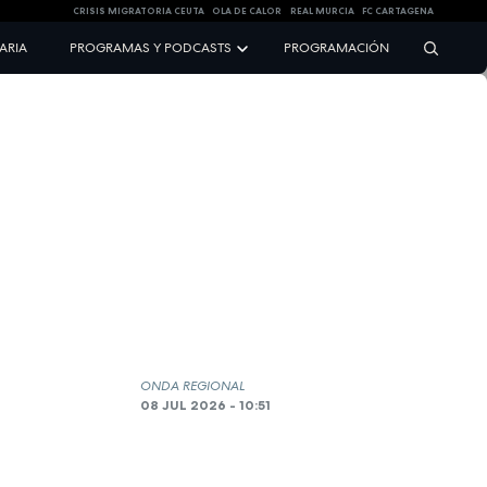
CRISIS MIGRATORIA CEUTA
OLA DE CALOR
REAL MURCIA
FC CARTAGENA
NARIA
PROGRAMAS Y PODCASTS
PROGRAMACIÓN
ONDA REGIONAL
08 JUL 2026 - 10:51