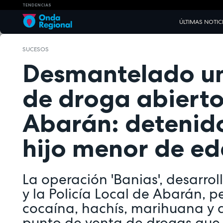
TENDENCIAS
ÚLTIMAS NOTIC
SUCESOS
Desmantelado un
de droga abierto
Abarán: detenido
hijo menor de e
La operación 'Banias', desarrol
y la Policía Local de Abarán, pe
cocaína, hachís, marihuana y d
punto de venta de drogas que