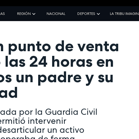
IAS
REGIÓN
NACIONAL
DEPORTES
LA TRIBU IMAGI
 punto de venta
 las 24 horas en
s un padre y su
dad
lada por la Guardia Civil
rmitió intervenir
esarticular un activo
 operaba de forma