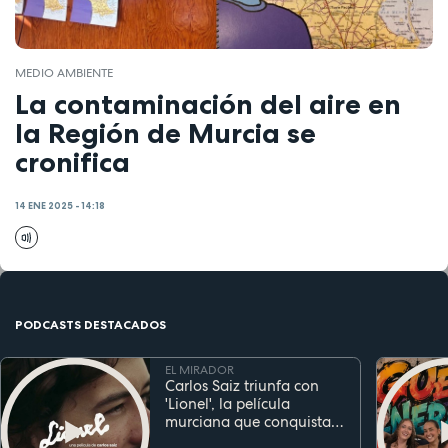
MEDIO AMBIENTE
La contaminación del aire en
la Región de Murcia se
cronifica
14 ENE 2025 - 14:18
PODCASTS DESTACADOS
EL MIRADOR
Carlos Saiz triunfa con
'Lionel', la película
murciana que conquista
festivales antes de su