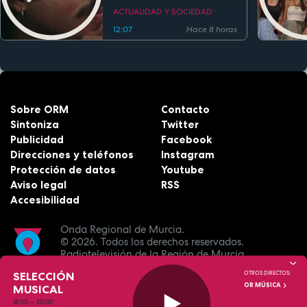
estreno
ACTUALIDAD Y SOCIEDAD
12:07
Hace 8 horas
Sobre ORM
Contacto
Sintoniza
Twitter
Publicidad
Facebook
Direcciones y teléfonos
Instagram
Protección de datos
Youtube
Aviso legal
RSS
Accesibilidad
Onda Regional de Murcia.
© 2026.
Todos los derechos reservados.
Radiotelevisión de la Región de Murcia.
SELECCIÓN
OTROS DIRECTOS:
OR MÚSICA
MUSICAL
18:00
—
20:00