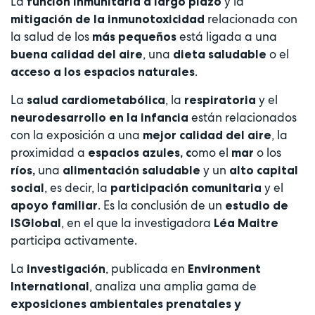
La
y la
función inmunitaria a largo plazo
relacionada con
mitigación de la inmunotoxicidad
la salud de los
está ligada a una
más pequeños
, una
o el
buena calidad del aire
dieta saludable
.
acceso a los espacios naturales
La
, la
y el
salud cardiometabólica
respiratoria
están relacionados
neurodesarrollo en la infancia
con la exposición a una
, la
mejor calidad del aire
proximidad a
omo el
o los
espacios azules, c
mar
una
y un
ríos,
alimentación saludable
alto capital
, es decir, la
y el
social
participación comunitaria
. Es la conclusión de un
apoyo familiar
estudio de
, en el que la investigadora
ISGlobal
Léa Maitre
participa activamente.
La
, publicada en
investigación
Environment
, analiza una amplia gama de
International
exposiciones ambientales prenatales y