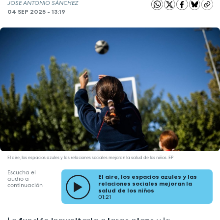
JOSE ANTONIO SÁNCHEZ
04 SEP 2025 - 13:19
El aire, los espacios azules y las relaciones sociales mejoran la salud de los niños. EP
Escucha el
El aire, los espacios azules y las
audio a
relaciones sociales mejoran la
continuación
salud de los niños
01:21