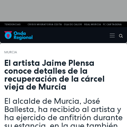
TENDENCIAS
CRISIS MIGRATORIA CEUTA
OLA DE CALOR
REAL MURCIA
FC CARTAGENA
MURCIA
El artista Jaime Plensa
conoce detalles de la
recuperación de la cárcel
vieja de Murcia
El alcalde de Murcia, José
Ballesta, ha recibido al artista y
ha ejercido de anfitrión durante
su estancia, en la que también