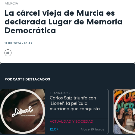
MURCIA
La cárcel vieja de Murcia es
declarada Lugar de Memoria
Democrática
11 JUL 2024 - 20:47
PODCASTS DESTACADOS
EL MIRADOR
Carlos Saiz triunfa con
'Lionel', la película
murciana que conquista
festivales antes de su
estreno
ACTUALIDAD Y SOCIEDAD
12:07
Hace 19 horas