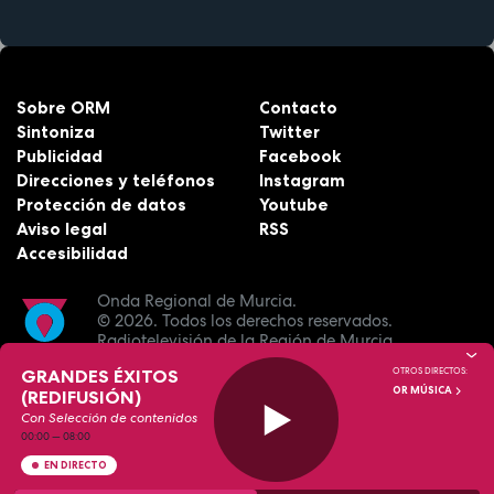
Sobre ORM
Contacto
Sintoniza
Twitter
Publicidad
Facebook
Direcciones y teléfonos
Instagram
Protección de datos
Youtube
Aviso legal
RSS
Accesibilidad
Onda Regional de Murcia.
© 2026.
Todos los derechos reservados.
Radiotelevisión de la Región de Murcia.
GRANDES ÉXITOS
OTROS DIRECTOS:
OR MÚSICA
(REDIFUSIÓN)
Con Selección de contenidos
00:00
—
08:00
EN DIRECTO