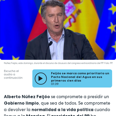
Núñez Feijóo, este domingo, durante el discurso de clausura del congreso extraordinario del PP. Foto: PP.
Escucha el
Feijóo se marca como prioritario un
audio a
Pacto Nacional del Agua en sus
continuación
primeros cien días
01:39
se compromete a presidir un
Alberto Núñez Feijóo
, que sea de todos. Se compromete
Gobierno limpio
a devolver la
cuando
normalidad a la vida política
llegue a la
. El
ha
Moncloa
presidente del PP