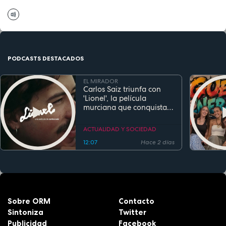
PODCASTS DESTACADOS
EL MIRADOR
Carlos Saiz triunfa con
'Lionel', la película
murciana que conquista
festivales antes de su
estreno
ACTUALIDAD Y SOCIEDAD
12:07
Hace 2 días
Sobre ORM
Contacto
Sintoniza
Twitter
Publicidad
Facebook