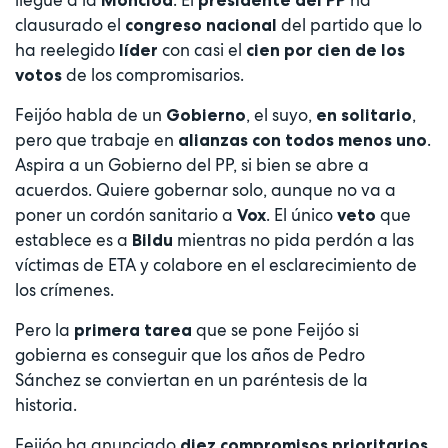
clausurado el
del partido que lo
congreso nacional
ha reelegido
con casi el
líder
cien por cien de los
de los compromisarios.
votos
Feijóo habla de un
, el suyo,
,
Gobierno
en solitario
pero que trabaje en
.
alianzas con todos menos uno
Aspira a un Gobierno del PP, si bien se abre a
acuerdos. Quiere gobernar solo, aunque no va a
poner un cordón sanitario a
. El único
que
Vox
veto
establece es a
mientras no pida perdón a las
Bildu
víctimas de ETA y colabore en el esclarecimiento de
los crímenes.
Pero la
que se pone Feijóo si
primera tarea
gobierna es conseguir que los años de Pedro
Sánchez se conviertan en un paréntesis de la
historia.
Feijóo ha anunciado
diez compromisos prioritarios