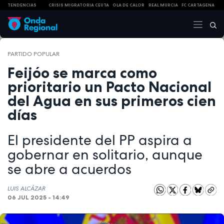
TENDENCIAS
CRISIS MIGRATORIA CEUTA
OLA DE CALOR
REAL MURCIA
FC CARTAGENA
PARTIDO POPULAR
Feijóo se marca como
prioritario un Pacto Nacional
del Agua en sus primeros cien
días
El presidente del PP aspira a
gobernar en solitario, aunque
se abre a acuerdos
LUIS ALCÁZAR
06 JUL 2025 - 14:49