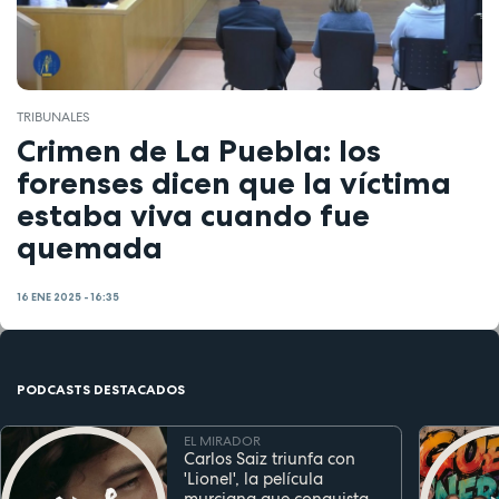
TRIBUNALES
Crimen de La Puebla: los
forenses dicen que la víctima
estaba viva cuando fue
quemada
16 ENE 2025 - 16:35
PODCASTS DESTACADOS
EL MIRADOR
Carlos Saiz triunfa con
'Lionel', la película
murciana que conquista