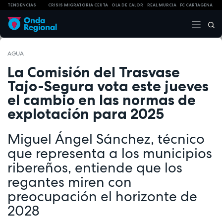
TENDENCIAS
CRISIS MIGRATORIA CEUTA
OLA DE CALOR
REAL MURCIA
FC CARTAGENA
AGUA
La Comisión del Trasvase
Tajo-Segura vota este jueves
el cambio en las normas de
explotación para 2025
Miguel Ángel Sánchez, técnico
que representa a los municipios
ribereños, entiende que los
regantes miren con
preocupación el horizonte de
2028