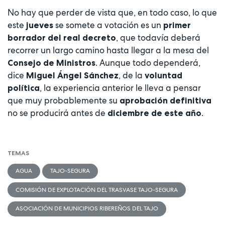
No hay que perder de vista que, en todo caso, lo que
este
se somete a votación es un
jueves
primer
, que todavía deberá
borrador del real decreto
recorrer un largo camino hasta llegar a la mesa del
. Aunque todo dependerá,
Consejo de Ministros
dice
, de la
Miguel Ángel Sánchez
voluntad
, la experiencia anterior le lleva a pensar
política
que muy probablemente su
aprobación definitiva
no se producirá antes de
.
diciembre de este año
TEMAS
AGUA
TAJO-SEGURA
COMISIÓN DE EXPLOTACIÓN DEL TRASVASE TAJO-SEGURA
ASOCIACIÓN DE MUNICIPIOS RIBEREÑOS DEL TAJO