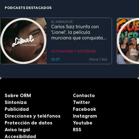
PODCASTS DESTACADOS
EL MIRADOR
Carlos Saiz triunfa con
'Lionel', la película
murciana que conquista
festivales antes de su
estreno
ACTUALIDAD Y SOCIEDAD
12:07
Hace 1 día
Sobre ORM
Contacto
Sintoniza
Twitter
Publicidad
Facebook
Direcciones y teléfonos
Instagram
Protección de datos
Youtube
Aviso legal
RSS
Accesibilidad