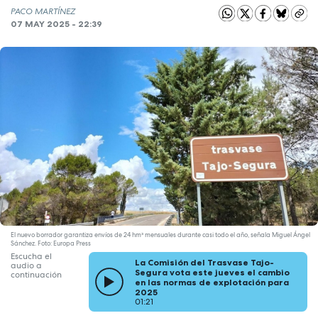
PACO MARTÍNEZ
07 MAY 2025 - 22:39
El nuevo borrador garantiza envíos de 24 hm³ mensuales durante casi todo el año, señala Miguel Ángel
Sánchez. Foto: Europa Press
Escucha el
La Comisión del Trasvase Tajo-
audio a
Segura vota este jueves el cambio
continuación
en las normas de explotación para
2025
01:21