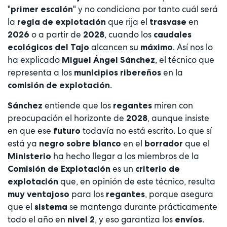
"
" y no condiciona por tanto cuál será
primer escalón
la
que rija el
en
regla de explotación
trasvase
o a partir de
, cuando los
2026
2028
caudales
alcancen su
. Así nos lo
ecológicos del Tajo
máximo
ha explicado
, el técnico que
Miguel Ángel Sánchez
representa a los
en la
municipios ribereños
.
comisión de explotación
entiende que los
miren con
Sánchez
regantes
preocupación el horizonte de
, aunque insiste
2028
en que ese
todavía no está escrito. Lo que sí
futuro
está ya
en el
que el
negro sobre blanco
borrador
ha hecho llegar a los miembros de la
Ministerio
es un
Comisión de Explotación
criterio de
que, en opinión de este técnico, resulta
explotación
para los
, porque asegura
muy ventajoso
regantes
que el
se mantenga durante prácticamente
sistema
todo el año en
, y eso garantiza los
.
nivel 2
envíos