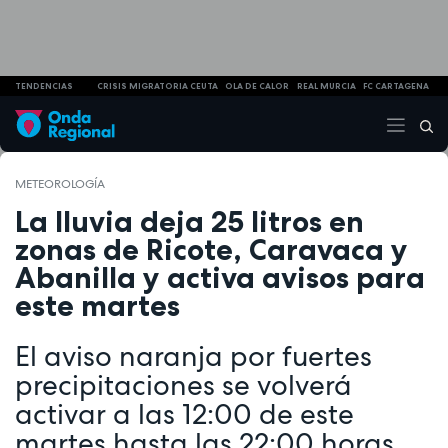
TENDENCIAS
CRISIS MIGRATORIA CEUTA
OLA DE CALOR
REAL MURCIA
FC CARTAGENA
METEOROLOGÍA
La lluvia deja 25 litros en
zonas de Ricote, Caravaca y
Abanilla y activa avisos para
este martes
El aviso naranja por fuertes
precipitaciones se volverá
activar a las 12:00 de este
martes hasta las 22:00 horas