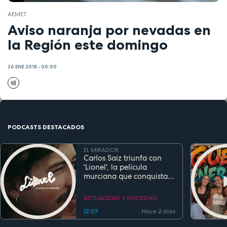
AEMET
Aviso naranja por nevadas en
la Región este domingo
26 ENE 2018 - 00:00
PODCASTS DESTACADOS
EL MIRADOR
Carlos Saiz triunfa con
'Lionel', la película
murciana que conquista
festivales antes de su
estreno
ACTUALIDAD Y SOCIEDAD
12:07
Hace 2 días