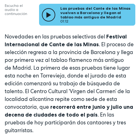
Escucha el
Las pruebas del Cante de las Minas
audio a
vuelven a Barcelona y llegan al
continuación
tablao más antiguo de Madrid
01:12
Novedades en las pruebas selectivas del
Festival
. El proceso de
Internacional de Cante de las Minas
selección regresa a la provincia de Barcelona y llega
por primera vez al tablao flamenco más antiguo
de Madrid. La primera de esas pruebas tiene lugar
esta noche en Torrevieja, donde el jurado de esta
edición comenzará su trabajo de búsqueda de
talento. El Centro Cultural ‘Virgen del Carmen’ de la
localidad alicantina repite como sede de esta
convocatoria, que
recorrerá entre junio y julio una
. En las
decena de ciudades de todo el país
pruebas de hoy participarán dos cantaores y tres
guitarristas.