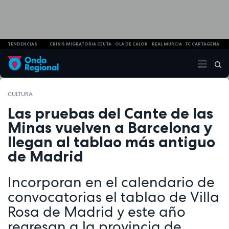
TENDENCIAS
CRISIS MIGRATORIA CEUTA
OLA DE CALOR
REAL MURCIA
FC CARTAGENA
CULTURA
Las pruebas del Cante de las
Minas vuelven a Barcelona y
llegan al tablao más antiguo
de Madrid
Incorporan en el calendario de
convocatorias el tablao de Villa
Rosa de Madrid y este año
regresan a la provincia de