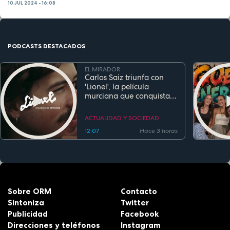
10 JUL 2024 - 16:08
PODCASTS DESTACADOS
EL MIRADOR
Carlos Saiz triunfa con
'Lionel', la película
murciana que conquista
festivales antes de su
estreno
ACTUALIDAD Y SOCIEDAD
12:07
Hace 3 horas
Sobre ORM
Contacto
Sintoniza
Twitter
Publicidad
Facebook
Direcciones y teléfonos
Instagram