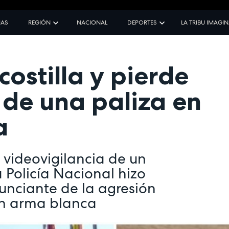
IAS
REGIÓN
NACIONAL
DEPORTES
LA TRIBU IMAGI
costilla y pierde
 de una paliza en
a
 videovigilancia de un
 Policía Nacional hizo
nciante de la agresión
un arma blanca