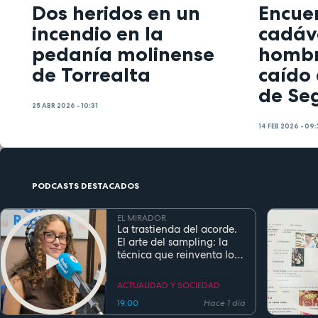
Dos heridos en un
Encue
incendio en la
cadáv
pedanía molinense
hombr
de Torrealta
caído 
de Se
25 ABR 2026 - 10:31
14 FEB 2026 - 09
PODCASTS DESTACADOS
EL MIRADOR
La trastienda del acorde.
El arte del sampling: la
técnica que reinventa los
clásicos en la música
actual
ACTUALIDAD Y SOCIEDAD
19:00
Hace 1 día