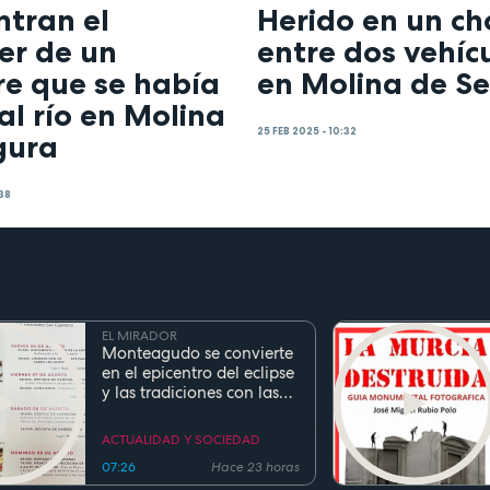
ntran el
Herido en un c
er de un
entre dos vehíc
e que se había
en Molina de S
al río en Molina
25 FEB 2025 - 10:32
gura
:38
EL MIRADOR
Monteagudo se convierte
en el epicentro del eclipse
y las tradiciones con las
fiestas de San Cayetano
ACTUALIDAD Y SOCIEDAD
07:26
Hace 23 horas