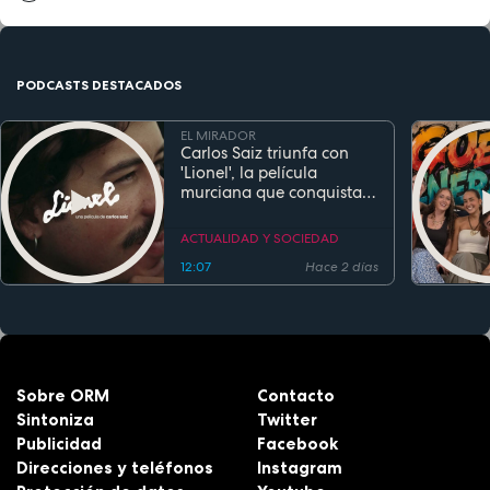
PODCASTS DESTACADOS
EL MIRADOR
Carlos Saiz triunfa con
'Lionel', la película
murciana que conquista
festivales antes de su
estreno
ACTUALIDAD Y SOCIEDAD
12:07
Hace 2 días
Sobre ORM
Contacto
Sintoniza
Twitter
Publicidad
Facebook
Direcciones y teléfonos
Instagram