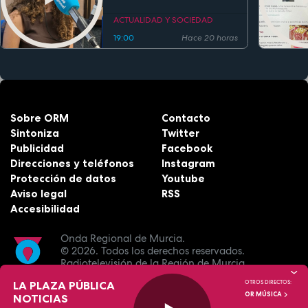
clásicos en la música
actual
ACTUALIDAD Y SOCIEDAD
19:00
Hace 20 horas
Sobre ORM
Contacto
Sintoniza
Twitter
Publicidad
Facebook
Direcciones y teléfonos
Instagram
Protección de datos
Youtube
Aviso legal
RSS
Accesibilidad
Onda Regional de Murcia.
© 2026.
Todos los derechos reservados.
Radiotelevisión de la Región de Murcia.
LA PLAZA PÚBLICA
OTROS DIRECTOS:
OR MÚSICA
NOTICIAS