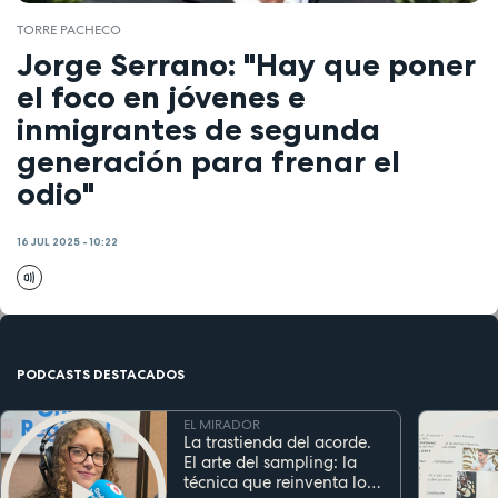
TORRE PACHECO
Jorge Serrano: "Hay que poner
el foco en jóvenes e
inmigrantes de segunda
generación para frenar el
odio"
16 JUL 2025 - 10:22
PODCASTS DESTACADOS
EL MIRADOR
La trastienda del acorde.
El arte del sampling: la
técnica que reinventa los