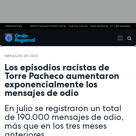
TENDENCIAS
CRISIS MIGRATORIA CEUTA
OLA DE CALOR
REAL MURCIA
FC CARTAGENA
MENSAJES DE ODIO
Los episodios racistas de
Torre Pacheco aumentaron
exponencialmente los
mensajes de odio
En julio se registraron un total
de 190.000 mensajes de odio,
más que en los tres meses
anteriores