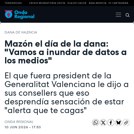
TENDENCIAS
CRISIS MIGRATORIA CEUTA
OLA DE CALOR
REAL MURCIA
FC CARTAGENA
DANA DE VALENCIA
Mazón el día de la dana:
"Vamos a inundar de datos a
los medios"
El que fuera president de la
Generalitat Valenciana le dijo a
sus consellers que eso
desprendía sensación de estar
"alerta que te cagas"
ONDA REGIONAL
10 JUN 2026 - 17:53