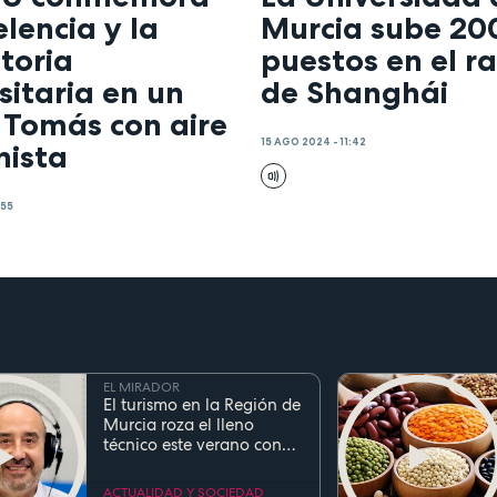
elencia y la
Murcia sube 20
toria
puestos en el r
sitaria en un
de Shanghái
 Tomás con aire
15 AGO 2024 - 11:42
ista
:55
EL MIRADOR
El turismo en la Región de
Murcia roza el lleno
técnico este verano con
ocupaciones superiores al
90%
ACTUALIDAD Y SOCIEDAD