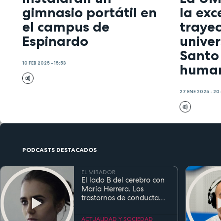
gimnasio portátil en
la exc
el campus de
trayec
Espinardo
univer
Santo
10 FEB 2025 - 15:53
human
27 ENE 2025 - 20
PODCASTS DESTACADOS
EL MIRADOR
El lado B del cerebro con
María Herrera. Los
trastornos de conducta
alimentaria
ACTUALIDAD Y SOCIEDAD