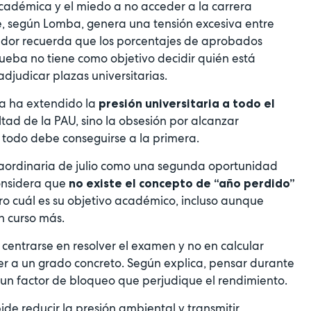
académica y el miedo a no acceder a la carrera
, según Lomba, genera una tensión excesiva entre
inador recuerda que los porcentajes de aprobados
eba no tiene como objetivo decidir quién está
djudicar plazas universitarias.
va ha extendido la
presión universitaria a todo el
cultad de la PAU, sino la obsesión por alcanzar
 todo debe conseguirse a la primera.
aordinaria de julio como una segunda oportunidad
onsidera que
no existe el concepto de “año perdido”
aro cuál es su objetivo académico, incluso aunque
n curso más.
 centrarse en resolver el examen y no en calcular
r a un grado concreto. Según explica, pensar durante
n un factor de bloqueo que perjudique el rendimiento.
ide reducir la presión ambiental y transmitir