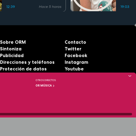
12:39
Hace 5 horas
19:03
Sobre ORM
Contacto
Sintoniza
Twitter
Publicidad
Facebook
Direcciones y teléfonos
Instagram
Protección de datos
Youtube
Aviso legal
RSS
OTROS DIRECTOS:
Accesibilidad
OR MÚSICA