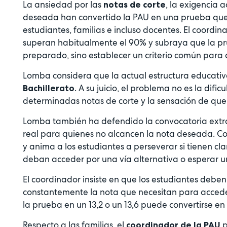
La ansiedad por las
, la exigencia 
notas de corte
deseada han convertido la PAU en una prueba que
estudiantes, familias e incluso docentes. El coord
superan habitualmente el 90% y subraya que la pru
preparado, sino establecer un criterio común para a
Lomba considera que la actual estructura educati
. A su juicio, el problema no es la difi
Bachillerato
determinadas notas de corte y la sensación de que
Lomba también ha defendido la convocatoria extr
real para quienes no alcancen la nota deseada. C
y anima a los estudiantes a perseverar si tienen cl
deban acceder por una vía alternativa o esperar u
El coordinador insiste en que los estudiantes deben
constantemente la nota que necesitan para accede
la prueba en un 13,2 o un 13,6 puede convertirse e
Respecto a las familias, el
p
coordinador de la PAU