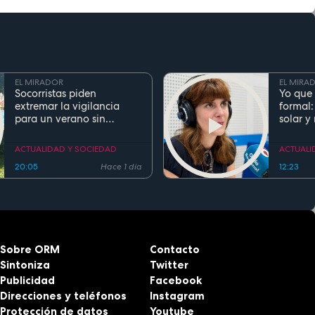
EL MIRADOR
EL MIRA
Socorristas piden
Yo que 
extremar la vigilancia
formal:
para un verano sin
solar y
ahogamientos. Conoce la
regla de los 5 segundos
ACTUALIDAD Y SOCIEDAD
ACTUALI
20:05
Hace 1 día
12:23
Sobre ORM
Contacto
Sintoniza
Twitter
Publicidad
Facebook
Direcciones y teléfonos
Instagram
Protección de datos
Youtube