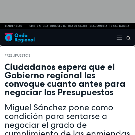
TENDENCIAS
CRISIS MIGRATORIA CEUTA
OLA DE CALOR
REAL MURCIA
FC CARTAGENA
PRESUPUESTOS
Ciudadanos espera que el
Gobierno regional les
convoque cuanto antes para
negociar los Presupuestos
Miguel Sánchez pone como
condición para sentarse a
negociar el grado de
cumplimiento de las enmiendas