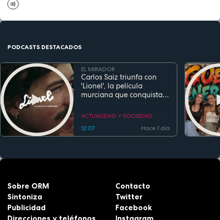
PODCASTS DESTACADOS
EL MIRADOR
Carlos Saiz triunfa con
'Lionel', la película
murciana que conquista
festivales antes de su
estreno
ACTUALIDAD Y SOCIEDAD
12:07
Hace 1 día
Sobre ORM
Contacto
Sintoniza
Twitter
Publicidad
Facebook
Direcciones y teléfonos
Instagram