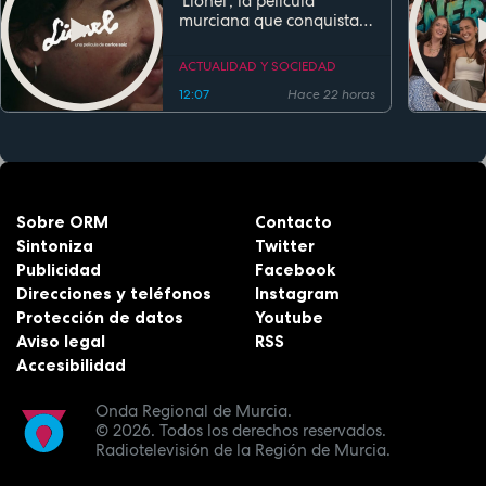
'Lionel', la película
murciana que conquista
festivales antes de su
estreno
ACTUALIDAD Y SOCIEDAD
12:07
Hace 22 horas
Sobre ORM
Contacto
Sintoniza
Twitter
Publicidad
Facebook
Direcciones y teléfonos
Instagram
Protección de datos
Youtube
Aviso legal
RSS
Accesibilidad
Onda Regional de Murcia.
© 2026.
Todos los derechos reservados.
Radiotelevisión de la Región de Murcia.