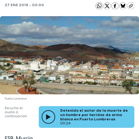
27 ENE 2018 - 00:00
Puerto Lumbreras
Escucha el
Detenido el autor de la muerte de
audio a
un hombre por heridas de arma
continuación
blanca en Puerto Lumbreras
00:24
ESB. Murcia