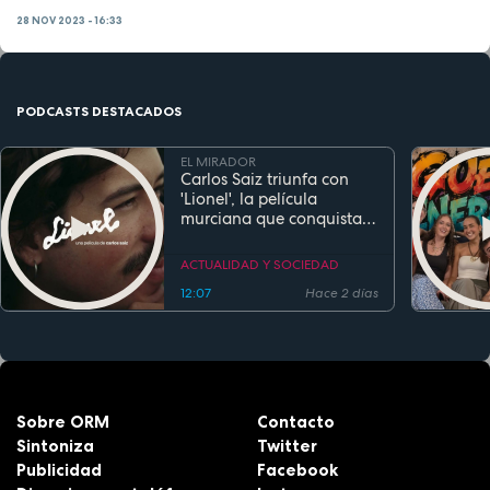
28 NOV 2023 - 16:33
PODCASTS DESTACADOS
EL MIRADOR
Carlos Saiz triunfa con
'Lionel', la película
murciana que conquista
festivales antes de su
estreno
ACTUALIDAD Y SOCIEDAD
12:07
Hace 2 días
Sobre ORM
Contacto
Sintoniza
Twitter
Publicidad
Facebook