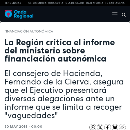
TENDENCIAS
CRISIS MIGRATORIA CEUTA
OLA DE CALOR
REAL MURCIA
FC CARTAGENA
FINANCIACIÓN AUTONÓMICA
La Región critica el informe
del ministerio sobre
financiación autonómica
El consejero de Hacienda,
Fernando de la Cierva, asegura
que el Ejecutivo presentará
diversas alegaciones ante un
informe que se limita a recoger
"vaguedades"
30 MAY 2018 - 00:00