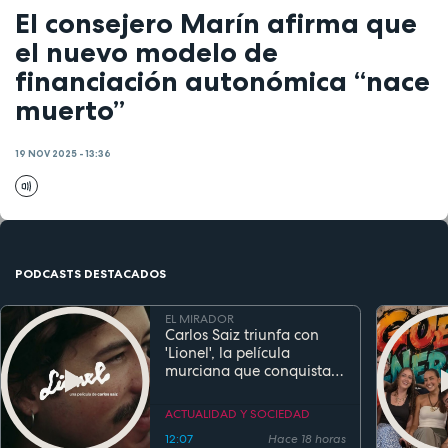
El consejero Marín afirma que
el nuevo modelo de
financiación autonómica “nace
muerto”
19 NOV 2025 - 13:36
PODCASTS DESTACADOS
EL MIRADOR
Carlos Saiz triunfa con
'Lionel', la película
murciana que conquista
festivales antes de su
estreno
ACTUALIDAD Y SOCIEDAD
12:07
Hace 18 horas