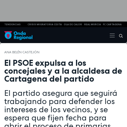
TENDENCIAS
CRISIS MIGRATORIA CEUTA
OLA DE CALOR
REAL MURCIA
FC CARTAGENA
ANA BELÉN CASTEJÓN
El PSOE expulsa a los
concejales y a la alcaldesa de
Cartagena del partido
El partido asegura que seguirá
trabajando para defender los
intereses de los vecinos, y se
espera que fijen fecha para
abrir el proceso de primarias