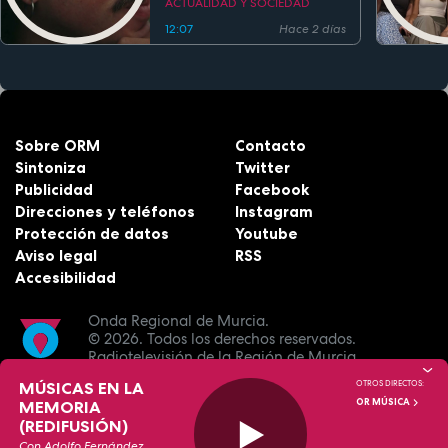
ACTUALIDAD Y SOCIEDAD
12:07
Hace 2 días
Sobre ORM
Contacto
Sintoniza
Twitter
Publicidad
Facebook
Direcciones y teléfonos
Instagram
Protección de datos
Youtube
Aviso legal
RSS
Accesibilidad
Onda Regional de Murcia.
© 2026.
Todos los derechos reservados.
Radiotelevisión de la Región de Murcia.
MÚSICAS EN LA
OTROS DIRECTOS:
OR MÚSICA
MEMORIA
(REDIFUSIÓN)
Con Adolfo Fernández