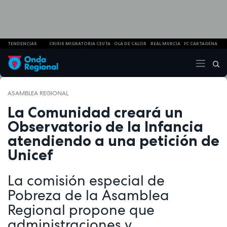
TENDENCIAS
CRISIS MIGRATORIA CEUTA
OLA DE CALOR
REAL MURCIA
FC CARTAGENA
ASAMBLEA REGIONAL
La Comunidad creará un
Observatorio de la Infancia
atendiendo a una petición de
Unicef
La comisión especial de
Pobreza de la Asamblea
Regional propone que
administraciones y