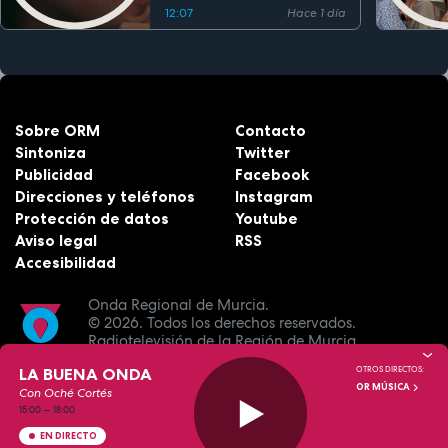
12:07
Hace 1 día
Sobre ORM
Contacto
Sintoniza
Twitter
Publicidad
Facebook
Direcciones y teléfonos
Instagram
Protección de datos
Youtube
Aviso legal
RSS
Accesibilidad
Onda Regional de Murcia.
© 2026.
Todos los derechos reservados.
Radiotelevisión de la Región de Murcia.
LA BUENA ONDA
OTROS DIRECTOS:
OR MÚSICA
Con Oché Cortés
15:00
—
18:00
EN DIRECTO