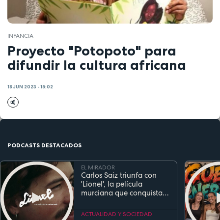
INFANCIA
Proyecto "Potopoto" para
difundir la cultura africana
18 JUN 2023 - 15:02
PODCASTS DESTACADOS
EL MIRADOR
Carlos Saiz triunfa con
'Lionel', la película
murciana que conquista
festivales antes de su
estreno
ACTUALIDAD Y SOCIEDAD