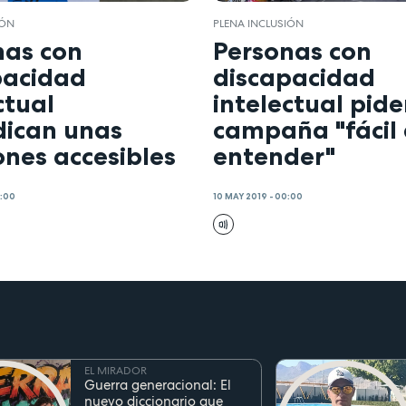
IÓN
PLENA INCLUSIÓN
nas con
Personas con
pacidad
discapacidad
ctual
intelectual pid
dican unas
campaña "fácil
ones accesibles
entender"
0:00
10 MAY 2019 - 00:00
EL MIRADOR
Guerra generacional: El
nuevo diccionario que