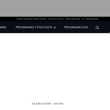
CRISIS MIGRATORIA CEUTA
OLA DE CALOR
REAL MURCIA
FC CARTAGENA
NARIA
PROGRAMAS Y PODCASTS
PROGRAMACIÓN
12 AGO 2019 - 00:00