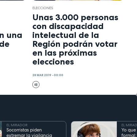
ELECCIONES
Unas 3.000 personas
con discapacidad
en una
intelectual de la
 de
Región podrán votar
en las próximas
elecciones
28 MAR 2019 - 00:00
EL MIRADOR
EL MIRA
Socorristas piden
Yo que 
extremar la vigilancia
formal: