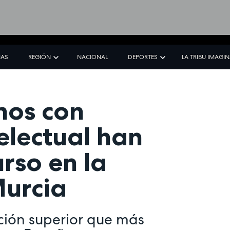
IAS
REGIÓN
NACIONAL
DEPORTES
LA TRIBU IMAGI
nos con
electual han
rso en la
Murcia
ción superior que más