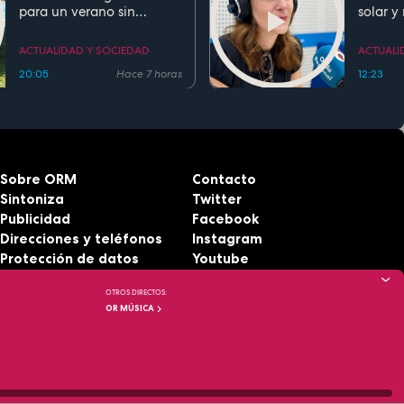
para un verano sin
solar y
ahogamientos. Conoce la
regla de los 5 segundos
ACTUALIDAD Y SOCIEDAD
ACTUALI
20:05
Hace 7 horas
12:23
Sobre ORM
Contacto
Sintoniza
Twitter
Publicidad
Facebook
Direcciones y teléfonos
Instagram
Protección de datos
Youtube
Aviso legal
RSS
OTROS DIRECTOS:
Accesibilidad
OR MÚSICA