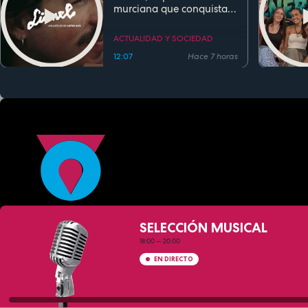
murciana que conquista
festivales antes de su
estreno
ACTUALIDAD Y SOCIEDAD
12:07
Hace 7 horas
SELECCIÓN MUSICAL
18:00
—
20:00
EN DIRECTO