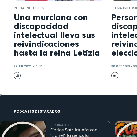
PLENA INCLUSIÓN
PLENA INCLUS
Una murciana con
Perso
discapacidad
disca
intelectual lleva sus
intele
reivindicaciones
reivin
hasta la reina Letizia
elecci
24 JUL 2022 - 16:17
30 OCT 2019 - 0
PODCASTS DESTACADOS
EL MIRADOR
Carlos Saiz triunfa con
'Lionel', la película