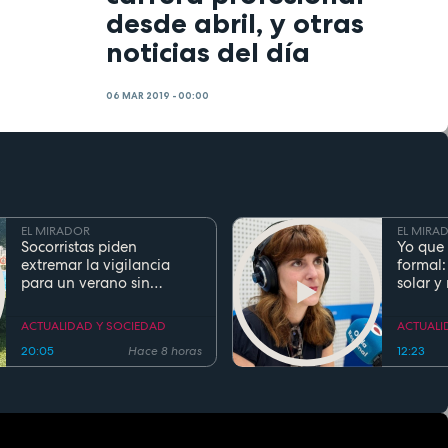
desde abril, y otras
noticias del día
06 MAR 2019 - 00:00
EL MIRADOR
EL MIRA
Socorristas piden
Yo que 
extremar la vigilancia
formal:
para un verano sin
solar y
ahogamientos. Conoce la
regla de los 5 segundos
ACTUALIDAD Y SOCIEDAD
ACTUALI
20:05
Hace 8 horas
12:23