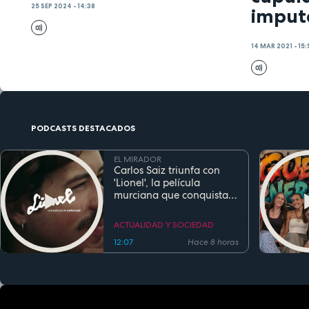
25 SEP 2024 - 14:38
imput
14 MAR 2021 - 15
PODCASTS DESTACADOS
EL MIRADOR
Carlos Saiz triunfa con
'Lionel', la película
murciana que conquista
festivales antes de su
estreno
ACTUALIDAD Y SOCIEDAD
12:07
Hace 8 horas