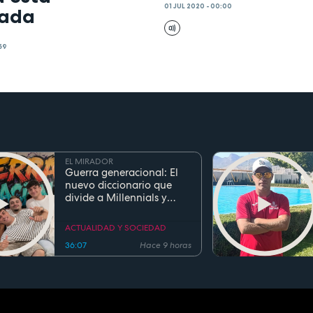
01 JUL 2020 - 00:00
ada
:59
EL MIRADOR
Guerra generacional: El
nuevo diccionario que
divide a Millennials y
Zetas
ACTUALIDAD Y SOCIEDAD
36:07
Hace 9 horas