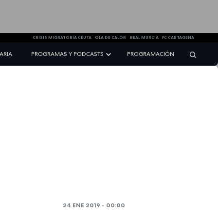
CRISIS MIGRATORIA CEUTA
OLA DE CALOR
REAL MURCIA
FC CARTAGENA
NARIA
PROGRAMAS Y PODCASTS
PROGRAMACIÓN
24 ENE 2019 - 00:00