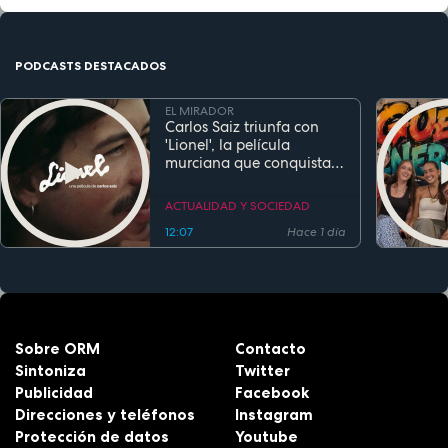
PODCASTS DESTACADOS
EL MIRADOR
Carlos Saiz triunfa con
'Lionel', la película
murciana que conquista
festivales antes de su
estreno
ACTUALIDAD Y SOCIEDAD
12:07
Hace 1 día
Sobre ORM
Contacto
Sintoniza
Twitter
Publicidad
Facebook
Direcciones y teléfonos
Instagram
Protección de datos
Youtube