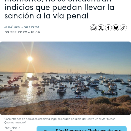
indicios que puedan llevar la
sanción a la vía penal
JOSÉ ANTONIO VERA
09 SEP 2022 - 18:54
Concentración de barcos en una fiesta ilegal celebrada en la isla del Ciervo, en el Mar Menor.
@sosmarmenorofi
Escucha el
Díaz Manzanera: "Todo apunta que