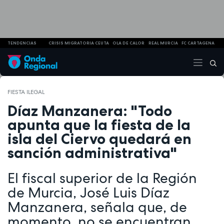
TENDENCIAS
CRISIS MIGRATORIA CEUTA
OLA DE CALOR
REAL MURCIA
FC CARTAGENA
FIESTA ILEGAL
Díaz Manzanera: "Todo
apunta que la fiesta de la
isla del Ciervo quedará en
sanción administrativa"
El fiscal superior de la Región
de Murcia, José Luis Díaz
Manzanera, señala que, de
momento, no se encuentran