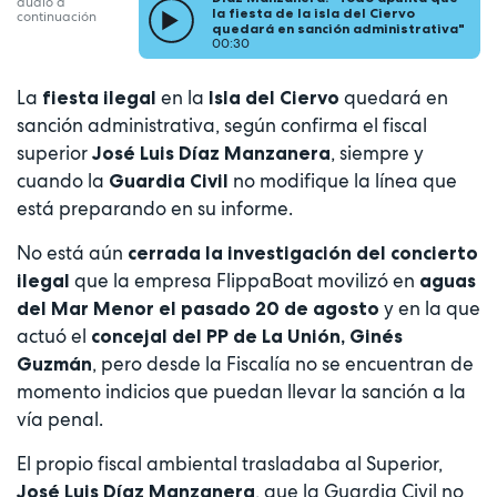
audio a
la fiesta de la isla del Ciervo
continuación
quedará en sanción administrativa"
00:30
La
en la
quedará en
fiesta ilegal
Isla del Ciervo
sanción administrativa, según confirma el fiscal
superior
, siempre y
José Luis Díaz Manzanera
cuando la
no modifique la línea que
Guardia Civil
está preparando en su informe.
No está aún
cerrada la investigación del concierto
que la empresa FlippaBoat movilizó en
ilegal
aguas
y en la que
del Mar Menor el pasado 20 de agosto
actuó el
concejal del PP de La Unión, Ginés
, pero desde la Fiscalía no se encuentran de
Guzmán
momento indicios que puedan llevar la sanción a la
vía penal.
El propio fiscal ambiental trasladaba al Superior,
, que la Guardia Civil no
José Luis Díaz Manzanera