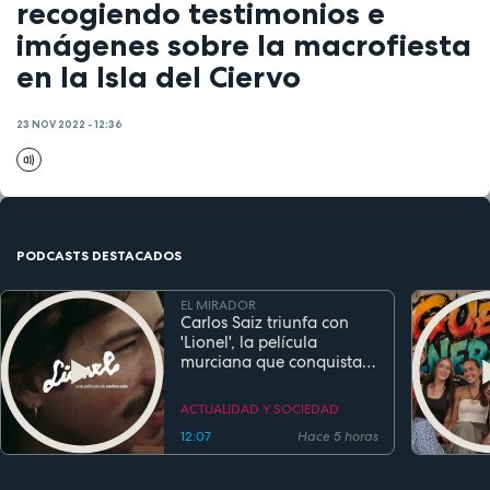
recogiendo testimonios e
imágenes sobre la macrofiesta
en la Isla del Ciervo
23 NOV 2022 - 12:36
PODCASTS DESTACADOS
EL MIRADOR
Carlos Saiz triunfa con
'Lionel', la película
murciana que conquista
festivales antes de su
estreno
ACTUALIDAD Y SOCIEDAD
12:07
Hace 5 horas