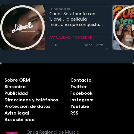
EL MIRADOR
Carlos Saiz triunfa con
'Lionel', la película
murciana que conquista
festivales antes de su
estreno
ACTUALIDAD Y SOCIEDAD
12:07
Hace 2 días
Sobre ORM
Contacto
Sintoniza
Twitter
Publicidad
Facebook
Direcciones y teléfonos
Instagram
Protección de datos
Youtube
Aviso legal
RSS
Accesibilidad
Onda Regional de Murcia.