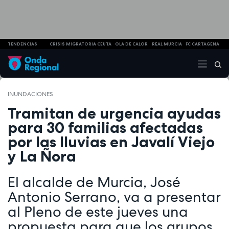
TENDENCIAS
CRISIS MIGRATORIA CEUTA
OLA DE CALOR
REAL MURCIA
FC CARTAGENA
INUNDACIONES
Tramitan de urgencia ayudas
para 30 familias afectadas
por las lluvias en Javalí Viejo
y La Ñora
El alcalde de Murcia, José
Antonio Serrano, va a presentar
al Pleno de este jueves una
propuesta para que los grupos