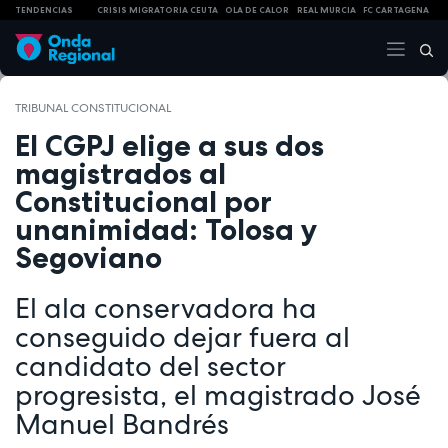
TENDENCIAS
CRISIS MIGRATORIA CEUTA
OLA DE CALOR
REAL MURCIA
FC CARTAGENA
TRIBUNAL CONSTITUCIONAL
El CGPJ elige a sus dos
magistrados al
Constitucional por
unanimidad: Tolosa y
Segoviano
El ala conservadora ha
conseguido dejar fuera al
candidato del sector
progresista, el magistrado José
Manuel Bandrés