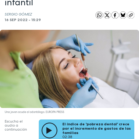
infantil
SERGIO GÓMEZ
16 SEP 2022 - 15:29
Una joven acude al odontólogo. EUROPA PRESS
Escucha el
El índice de 'pobreza dental' crece
audio a
por el incremento de gastos de las
continuación
familias
02:38