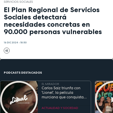
SERVICIOS SOCIALES
El Plan Regional de Servicios
Sociales detectará
necesidades concretas en
90.000 personas vulnerables
16 DIC 2024 - 18:50
PODCASTS DESTACADOS
EL MIRADOR
Carlos Saiz triunfa con
'Lionel', la película
murciana que conquista
festivales antes de su
estreno
ACTUALIDAD Y SOCIEDAD